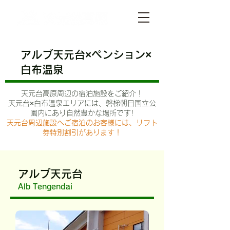
アルブ天元台×ペンション×
白布温泉
天元台高原周辺の宿泊施設をご紹介！
天元台×白布温泉エリアには、磐梯朝日国立公
園内にあり自然豊かな場所です​!
天元台周辺施設へご宿泊のお客様には、リフト
券特別割引があります！
アルブ天元台
Alb Tengendai