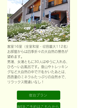
客室16室（全室和室・収容最大112名）
お部屋からは四季折々の大自然の景色が
望めます。
男湯、女湯ともに30人はゆうに入れる、
ひろ～いお風呂です。登山やトレッキン
グなど大自然の中で汗をかいたあとは、
西吾妻のミネラルたっぷりの自然水で、
リラックス間違いなし！
宿泊プラン
WEBご予約はこちらから