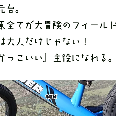
元台。
原全てが大冒険のフィール
』は大人だけじゃない！
かっこいい』主役になれる