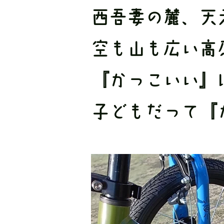
西吾妻の麓、天
空も山も広い高
​『かっこいい
子どもだって『