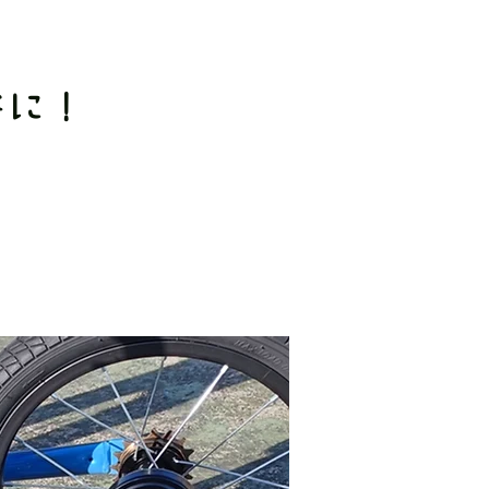
ドに！
。