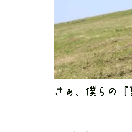
さぁ、僕らの『