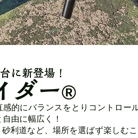
元台に新登場！
イダー
®
ら直感的にバランスをとりコントロー
と自由に幅広く！
、砂利道など、場所を選ばず楽しむ