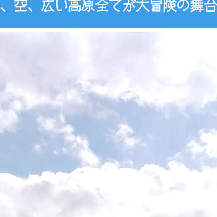
山、空、広い高原全てが大冒険の舞
1/31sat 特別開催